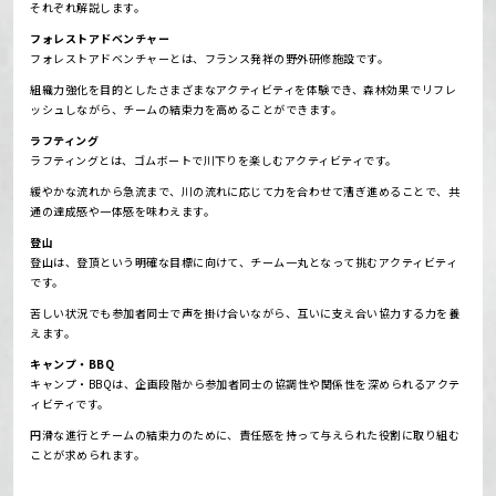
それぞれ解説します。
フォレストアドベンチャー
フォレストアドベンチャーとは、フランス発祥の野外研修施設です。
組織力強化を目的としたさまざまなアクティビティを体験でき、森林効果でリフレ
ッシュしながら、チームの結束力を高めることができます。
ラフティング
ラフティングとは、ゴムボートで川下りを楽しむアクティビティです。
緩やかな流れから急流まで、川の流れに応じて力を合わせて漕ぎ進めることで、共
通の達成感や一体感を味わえます。
登山
登山は、登頂という明確な目標に向けて、チーム一丸となって挑むアクティビティ
です。
苦しい状況でも参加者同士で声を掛け合いながら、互いに支え合い協力する力を養
えます。
キャンプ・BBQ
キャンプ・BBQは、企画段階から参加者同士の協調性や関係性を深められるアクテ
ィビティです。
円滑な進行とチームの結束力のために、責任感を持って与えられた役割に取り組む
ことが求められます。