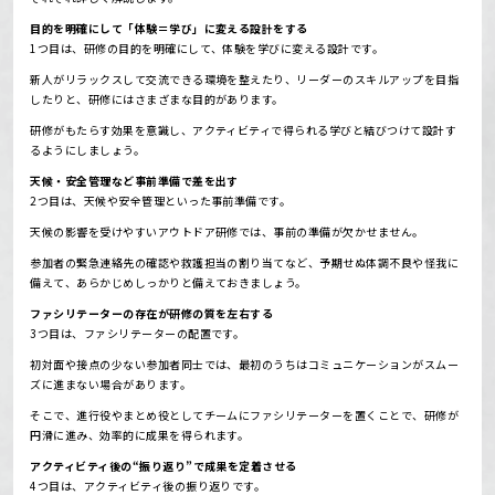
目的を明確にして「体験＝学び」に変える設計をする
1つ目は、研修の目的を明確にして、体験を学びに変える設計です。
新人がリラックスして交流できる環境を整えたり、リーダーのスキルアップを目指
したりと、研修にはさまざまな目的があります。
研修がもたらす効果を意識し、アクティビティで得られる学びと結びつけて設計す
るようにしましょう。
天候・安全管理など事前準備で差を出す
2つ目は、天候や安全管理といった事前準備です。
天候の影響を受けやすいアウトドア研修では、事前の準備が欠かせません。
参加者の緊急連絡先の確認や救護担当の割り当てなど、予期せぬ体調不良や怪我に
備えて、あらかじめしっかりと備えておきましょう。
ファシリテーターの存在が研修の質を左右する
3つ目は、ファシリテーターの配置です。
初対面や接点の少ない参加者同士では、最初のうちはコミュニケーションがスムー
ズに進まない場合があります。
そこで、進行役やまとめ役としてチームにファシリテーターを置くことで、研修が
円滑に進み、効率的に成果を得られます。
アクティビティ後の“振り返り”で成果を定着させる
4つ目は、アクティビティ後の振り返りです。