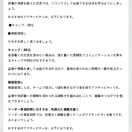
部署の垣根を超えた交流では、リラックスして会話できる状況を作るようにしまし
ょう。
おすすめのアクティビティは、以下になります。
●
キャンプ・BBQ
●戦国宝探し
それぞれ詳しく見てみましょう。
キャンプ・BBQ
他部署との交流を深めたい場合は、落ち着いた雰囲気でコミュニケーションを育め
るキャンプやBBQがおすすめです。
企画や準備を通して会話が生まれるので、普段は見られない同僚の一面を知るきっ
かけになります。
戦国宝探し
戦国宝探しとは、チームで協力して謎を解きながら宝を探すアクティビティです。
企業や他部署への理解を深められる謎解きを組み込むことで、組織のつながりを強
化できるでしょう。
リーダー育成研修におすすめ：判断力と戦略を磨く
リーダーの育成研修では、判断力と戦略を磨くゲームやアクティビティを取り入れ
るとよいでしょう。
おすすめのアクティビティは、以下になります。