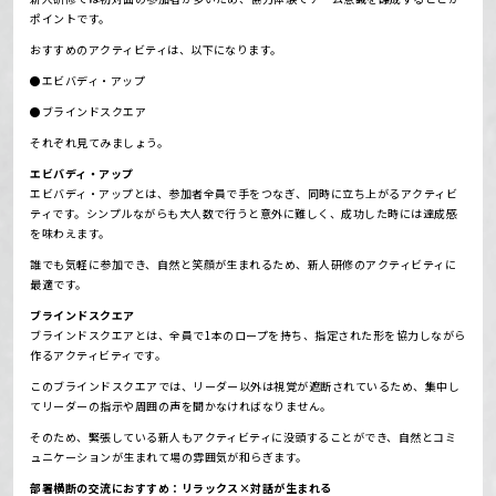
ポイントです。
おすすめのアクティビティは、以下になります。
●エビバディ・アップ
●ブラインドスクエア
それぞれ見てみましょう。
エビバディ・アップ
エビバディ・アップとは、参加者全員で手をつなぎ、同時に立ち上がるアクティビ
ティです。
シンプルながらも大人数で行うと意外に難しく、成功した時には達成感
を味わえます。
誰でも気軽に参加でき、自然と笑顔が生まれるため、新人研修のアクティビティに
最適です。
ブラインドスクエア
ブラインドスクエアとは、全員で1本のロープを持ち、指定された形を協力しながら
作るアクティビティです。
このブラインドスクエアでは、リーダー以外は視覚が遮断されているため、集中し
てリーダーの指示や周囲の声を聞かなければなりません。
そのため、緊張している新人もアクティビティに没頭することができ、自然とコミ
ュニケーションが生まれて場の雰囲気が和らぎます。
部署横断の交流におすすめ：リラックス×対話が生まれる