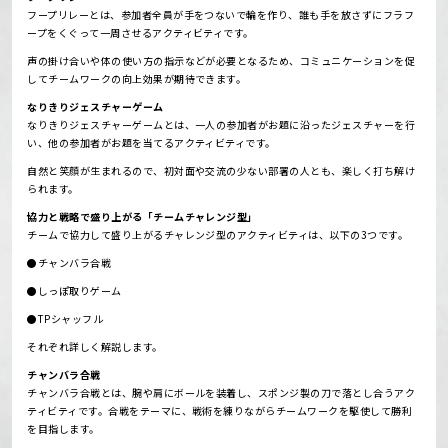
フープリレーとは、参加者全員が手をつないで輪を作り、誰も手を放さずにフラフ
ープをくぐって一周させるアクティビティです。
声の掛け合いや体の使い方の指示などが必要となるため、コミュニケーションを促
してチームワークの向上効果が期待できます。
なりきりジェスチャーゲーム
なりきりジェスチャーゲームとは、一人の参加者がお題に沿ったジェスチャーを行
い、他の参加者がお題を当てるアクティビティです。
自然と笑顔が生まれるので、初対面や交流の少ない部署の人とも、楽しく打ち解け
られます。
協力と戦略で盛り上がる「チームチャレンジ型」
チームで協力して盛り上がるチャレンジ型のアクティビティは、以下の3つです。
●チャンバラ合戦
●しっぽ取りゲーム
●TPシャッフル
それぞれ詳しく解説します。
チャンバラ合戦
チャンバラ合戦とは、腕や肩にボールを装着し、スポンジ製の刀で落とし合うアク
ティビティです。
合戦をテーマに、戦術を練りながらチームワークを駆使して勝利
を目指します。