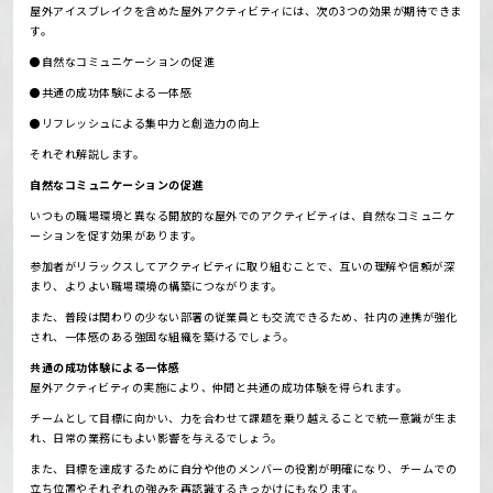
屋外アイスブレイクを含めた屋外アクティビティには、次の3つの効果が期待できま
す。
●自然なコミュニケーションの促進
●共通の成功体験による一体感
●リフレッシュによる集中力と創造力の向上
それぞれ解説します。
自然なコミュニケーションの促進
いつもの職場環境と異なる開放的な屋外でのアクティビティは、自然なコミュニケ
ーションを促す効果があります。
参加者がリラックスしてアクティビティに取り組むことで、互いの理解や信頼が深
まり、よりよい職場環境の構築につながります。
また、普段は関わりの少ない部署の従業員とも交流できるため、社内の連携が強化
され、一体感のある強固な組織を築けるでしょう。
共通の成功体験による一体感
屋外アクティビティの実施により、仲間と共通の成功体験を得られます。
チームとして目標に向かい、力を合わせて課題を乗り越えることで統一意識が生ま
れ、日常の業務にもよい影響を与えるでしょう。
また、目標を達成するために自分や他のメンバーの役割が明確になり、チームでの
立ち位置やそれぞれの強みを再認識するきっかけにもなります。