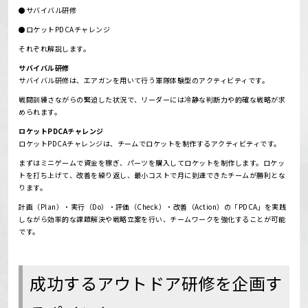
●サバイバル研修
●ロケットPDCAチャレンジ
それぞれ解説します。
サバイバル研修
サバイバル研修は、エアガンを用いて行う軍隊体験型のアクティビティです。
戦闘訓練さながらの緊迫した状況で、リーダーには冷静な判断力や的確な戦略が求
められます。
ロケットPDCAチャレンジ
ロケットPDCAチャレンジは、チームでロケットを制作するアクティビティです。
まずはミニゲームで資金を稼ぎ、パーツを購入してロケットを制作します。
ロケッ
トを打ち上げて、改善を繰り返し、最小コストで月に到達できたチームが勝利とな
ります。
計画（Plan）・実行（Do）・評価（Check）・改善（Action）の「PDCA」を実践
しながら効率的な課題解決や戦略立案を行い、チームワークを強化することが可能
です。
成功するアウトドア研修を企画す