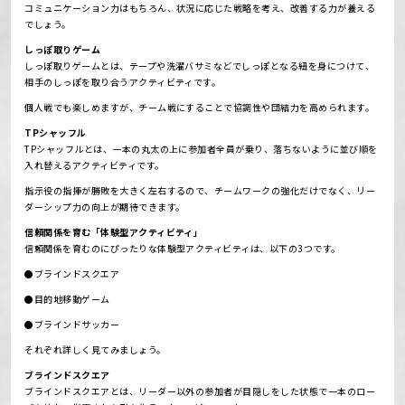
コミュニケーション力はもちろん、状況に応じた戦略を考え、改善する力が養える
でしょう。
しっぽ取りゲーム
しっぽ取りゲームとは、テープや洗濯バサミなどでしっぽとなる紐を身につけて、
相手のしっぽを取り合うアクティビティです。
個人戦でも楽しめますが、チーム戦にすることで協調性や団結力を高められます。
TPシャッフル
TPシャッフルとは、一本の丸太の上に参加者全員が乗り、落ちないように並び順を
入れ替えるアクティビティです。
指示役の指揮が勝敗を大きく左右するので、チームワークの強化だけでなく、リー
ダーシップ力の向上が期待できます。
信頼関係を育む「体験型アクティビティ」
信頼関係を育むのにぴったりな体験型アクティビティは、以下の3つです。
●ブラインドスクエア
●目的地移動ゲーム
●ブラインドサッカー
それぞれ詳しく見てみましょう。
ブラインドスクエア
ブラインドスクエアとは、リーダー以外の参加者が目隠しをした状態で一本のロー