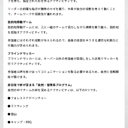
プを持ち、指定された形を作るアクティビティです。
リーダーの的確な指示が勝敗のカギを握り、全員が自分の役割を考えて動くこと
で、チームワークや協調性が養われます。
目的地移動ゲーム
目的地移動ゲームとは、三人一組のチームで協力しながら課題を乗り越え、目的地
を目指すアクティビティです。
参加者にはそれぞれ役割が与えられるので、自身の役目を全うする適切な判断力と
行動力が求められます。
ブラインドサッカー
ブラインドサッカーとは、キーパー以外の参加者が目隠しをした状態でサッカーを
行うアクティビティです。
参加者は声を掛け合ってコミュニケーションを取る必要があるため、自然と信頼関
係が築けます。
非日常で絆が深まる「自然・冒険系プログラム」
自然の中でチームの絆を深めるアクティビティは、以下の4つです。
●フォレストアドベンチャー
●ラフティング
●登山
●キャンプ・BBQ