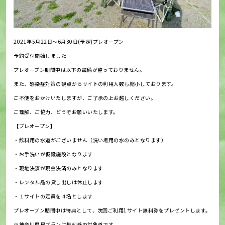
2021年5月22日～6月30日(予定)プレオープン
予約受付開始しました
プレオープン期間中は以下の設備が整っておりません。
また、感染症対策の観点からサイトの利用人数も縮小しております。
ご不便をおかけいたしますが、ご了承の上お越しください。
ご理解、ご協力、どうぞお願いいたします。
【プレオープン】
・飲料用の水道がございません（洗い場用の水のみとなります）
・お手洗いが仮設施設となります
・現地決済が現金決済のみとなります
・レンタル品の貸し出しは休止します
・１サイトの定員を４名とします
プレオープン期間中は特典として、次回ご利用1サイト無料券をプレゼントします。
※神奈川県民プランは無料券の対象外です