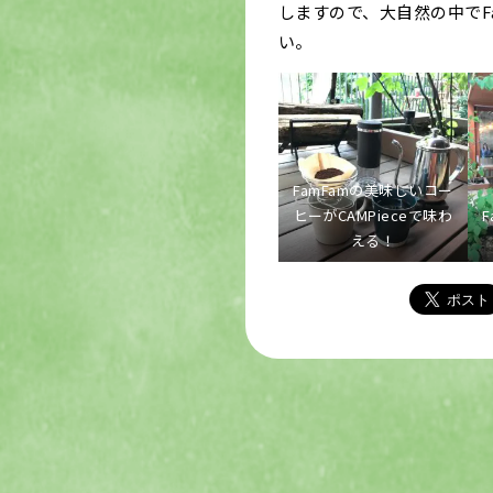
しますので、大自然の中でF
い。
FamFamの美味しいコー
ヒーがCAMPieceで味わ
える！