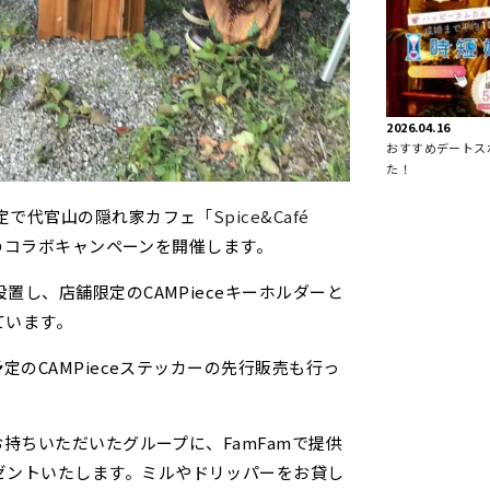
2026.04.16
おすすめデートス
た！
限定で代官山の隠れ家カフェ
「Spice&Café
ceのコラボキャンペーンを開催します。
設置し、店舗限定のCAMPieceキーホルダーと
ています。
予定のCAMPieceステッカーの先行販売も行っ
をお持ちいただいたグループに、FamFamで提供
ゼントいたします。ミルやドリッパーをお貸し