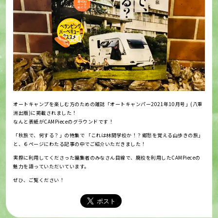
オートキャンプを楽しむ方のための雑誌「オートキャンパー2021年10月号」(八重
洲出版)に掲載されました！
なんと表紙がCAMPieceのグラウンドです！
「秋旅で、何する？」の特集で 「これは林間学校か！？郷愁を覚える山歩きの旅」
と、６ページにわたる記事の中でご紹介いただきました！
実際に利用してくださった編集者のみなさん目線で、廃校を利用したCAMPieceの
魅力を語っていただいています。
ぜひ、ご覧ください！