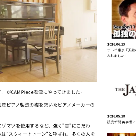
2026.06.13
テレビ東京『孤独の
われました！
」がCAMPiece君津にやってきました。
国産ピアノ製造の礎を築いたピアノメーカーの
2026.05.18
読売新聞 英字版
ゾマツを使用するなど、強く”音”にこだわ
は“スウィートトーン”と呼ばれ、多くの人を