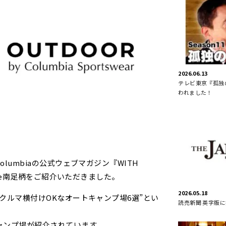
2026.06.13
テレビ東京『孤独の
われました！
lumbiaの公式ウェブマガジン『WITH
iece南足柄をご紹介いただきました。
2026.05.18
クルマ横付けOKなオートキャンプ場6選”とい
読売新聞 英字版
ャンプ場が紹介されています。