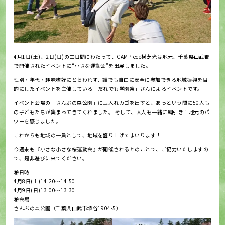
4月1日(土)、2日(日)の二日間にわたって、CAMPiece横芝光は地元、千葉県山武郡
で開催されたイベントに“小さな運動会”を出展しました。
性別・年代・趣味嗜好にとらわれず、誰でも自由に安全に参加できる地域振興を目
的にしたイベントを主催している「だれでも学園祭」さんによるイベントです。
イベント会場の「さんぶの森公園」に玉入れカゴを出すと、あっという間に50人も
の子どもたちが集まってきてくれました。 そして、大人も一緒に綱引き！地元のパ
ワーを感じました。
これからも地域の一員として、地域を盛り上げてまいります！
今週末も『小さな小さな桜運動会』が開催されるとのことで、ご協力いたしますの
で、是非遊びに来てください。
◉日時
4月8日(土)14:20～14:50
4月9日(日)13:00～13:30
◉会場
さんぶの森公園（千葉県山武市埴谷1904-5）