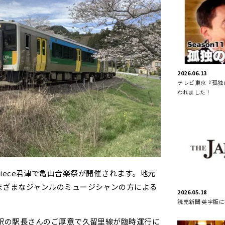
2026.06.13
テレビ東京『孤独の
われました！
CAMPiece君津で亀山音楽祭が開催されます。地元
まざまなジャンルのミュージシャンの方による
2026.05.18
読売新聞 英字版
里駅の駅長さんのご厚意で久留里線が臨時運行に