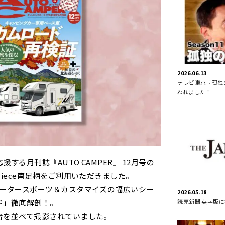
2026.06.13
テレビ東京『孤独の
われました！
する月刊誌『AUTO CAMPER』 12月号の
Piece南足柄をご利用いただきました。
モータースポーツ＆カスタマイズの幅広いシー
2026.05.18
読売新聞 英字版
ド」徹底解剖！。
台を並べて撮影されていました。