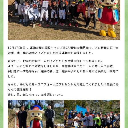
12月17日(日)、運動会屋の廃校キャンプ場CAMPiece横芝光で、プロ野球の石川歩
選手、唐川侑己選手と子どもたちの交流運動会を開催しました。
青空の下、地元の野球チームの子どもたちが大勢参加してくれました。
４チームに分かれて対戦をしましたが、両選手は全てのチームに助っ人で参戦！
綱引きに一生懸命な石川選手の姿、唐川選手が子どもたちへ向ける笑顔も印象的で
した。
なんと、子どもたちへユニフォームのプレゼントも用意してくれました！最後にみ
んなで記念撮影！
楽しい思い出になっていたら嬉しいです。