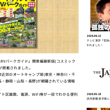
2026.06.13
テレビ東京『孤独の
われました！
゙&RVパークガイド』関東編最新版(コスミック
足柄が掲載されました。
東近郊のオートキャンプ場(東京・神奈川・千
馬・静岡・山梨・長野)が網羅されている情報
ト区画数、電源、WiFi等が一目でわかる便利
2026.05.18
読売新聞 英字版