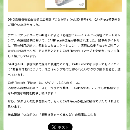
DMG森精機株式会社様の広報誌『つながり』(vol.50 春号)で、CAMPiece横芝光を
ご紹介いただきました。
アウトドアライターのSAMさんによる「野遊びうぃーくえんど〜気軽にオートキャ
ンプ」の連載記事において、CAMPiece横芝光が特集されました。記事のタイトル
は「廃校利用が紡ぐ、多彩なコミュニケーション」。実際にCAMPieceをご利用い
ただいたSAMさんが、その感想とともにCAMPieceのコンセプトや魅力について詳
しく紹介しています。
SAMさんは、学校本来の規則と真逆のことを、CAMPieceでならやってもいいとい
う“非日常体験”について、他のキャンプ場では得られないワクワク感があると、述
べています。
CAMPieceの「Piece」は、ジグソーパズルのピース。
みなさんの思い出のピースを一つひとつ繋げ、CAMPieceは、ここでしか体験でき
ない特別な瞬間を提供し続けます！
ぜひ、SAMさんの記事を読んで、もっとCAMPieceの魅力に触れていただければと
思います。
◉広報誌『つながり』「野遊びうぃーくえんど
」
の記事はこちら