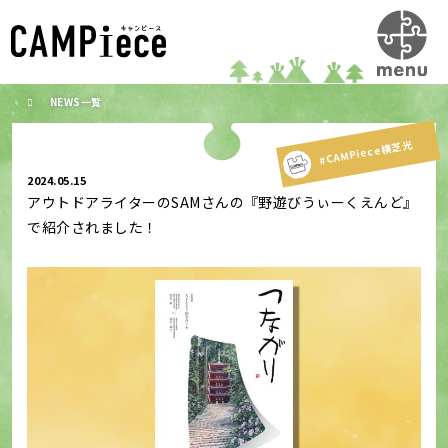
NEWS一覧
#CAMPiece横芝光
2024.05.15
アウトドアライターのSAMさんの『野遊びうぃーくえんど』
で紹介されました！