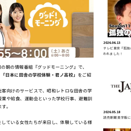
2026.06.13
テレビ東京『孤独の
われました！
朝日の朝の情報番組『グッドモーニング』で、
る
「日本に田舎の学校体験・君ノ高校」
をご紹
光客向けのサービスで、昭和レトロな田舎の学
授業や給食、運動会といった学校行事、避難訓
ます。
2026.05.18
読売新聞 英字版
をしている女性たちが来日し、体験している様