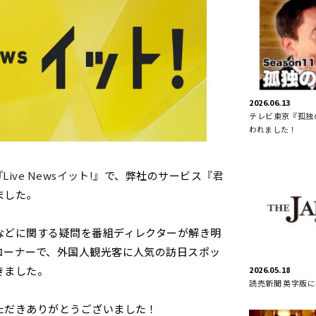
2026.06.13
テレビ東京『孤独の
われました！
ive Newsイット!』
で、弊社のサービス
『君
ました。
などに関する疑問を番組ディレクターが解き明
コーナーで、外国人観光客に人気の訪日スポッ
きました。
2026.05.18
読売新聞 英字版
ただきありがとうございました！