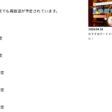
局でも再放送が予定されています。
2026.04.16
おすすめデートス
定
た！
定
予定
予定
予定