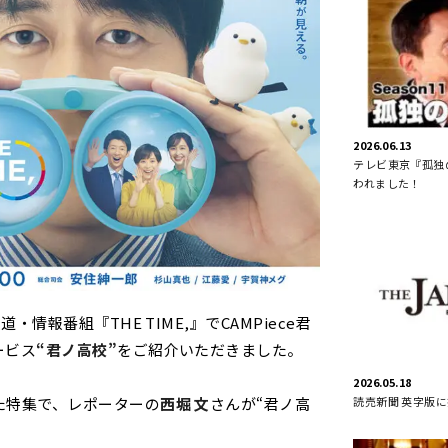
2026.06.13
テレビ東京『孤独の
われました！
・情報番組『THE TIME,』でCAMPiece君
ービス
“君ノ高校”
をご紹介いただきました。
2026.05.18
読売新聞 英字版
た特集で、レポーターの
西堀 文
さんが“君ノ高