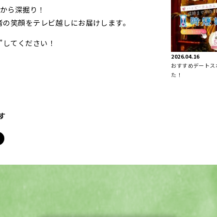
点から深掘り！
者の笑顔をテレビ越しにお届けします。
”してください！
2026.04.16
おすすめデートス
た！
す