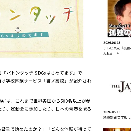
2026.06.13
テレビ東京『孤独の
われました！
日『バトンタッチ SDGsはじめてます』で、
人向け学校体験サービス
「君ノ高校」
が紹介され
験”は、これまで世界各国から500名以上が参
たり、運動会に参加したり、日本の青春をまる
2026.05.18
読売新聞 英字版
ece君津で始めたのか？」「どんな体験が待って