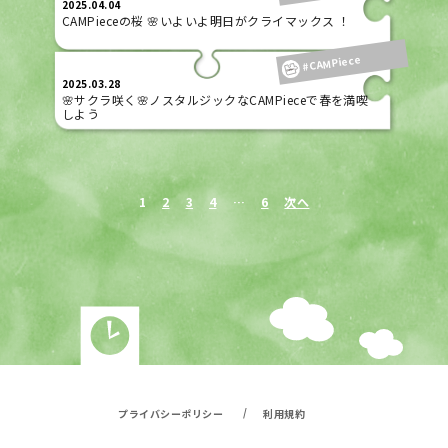
2025.04.04
CAMPieceの桜 🌸いよいよ明日がクライマックス ！
#CAMPiece
2025.03.28
🌸サクラ咲く🌸ノスタルジックなCAMPieceで春を満喫
しよう
1
2
3
4
…
6
次へ
/
プライバシーポリシー
利用規約