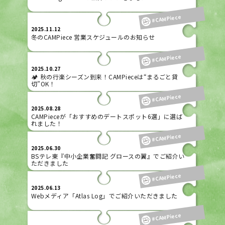
#CAMPiece
2025.11.12
冬のCAMPiece 営業スケジュールのお知らせ
#CAMPiece
2025.10.27
🏕️ 秋の行楽シーズン到来！CAMPieceは“まるごと貸
切”OK！
#CAMPiece
2025.08.28
CAMPieceが「おすすめのデートスポット6選」に選ば
れました！
#CAMPiece
2025.06.30
BSテレ東『中小企業奮闘記 グロースの翼』でご紹介い
ただきました
#CAMPiece
2025.06.13
Webメディア「Atlas Log」でご紹介いただきました
#CAMPiece