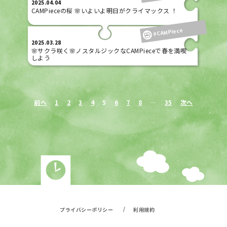
2025.04.04
CAMPieceの桜 🌸いよいよ明日がクライマックス ！
#CAMPiece
2025.03.28
🌸サクラ咲く🌸ノスタルジックなCAMPieceで春を満喫
しよう
前へ
1
2
3
4
5
6
7
8
…
35
次へ
/
プライバシーポリシー
利用規約