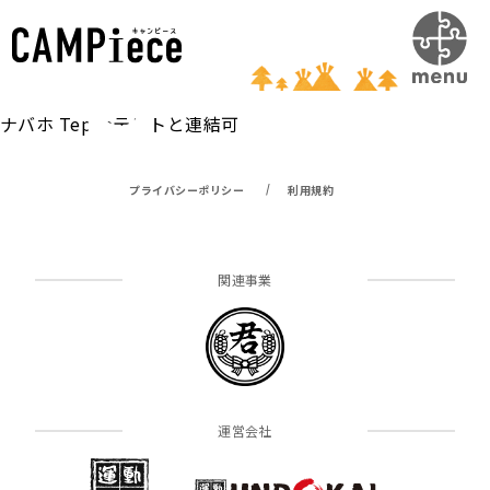
LOGOS【ナバホTepeeブリッジヘキサ】
ナバホ Tepeeテントと連結可
/
プライバシーポリシー
利用規約
関連事業
運営会社