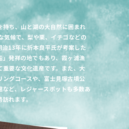
を持ち、山と湖の大自然に囲まれ
暖な気候で、梨や栗、イチゴなどの
明治13年に折本良平氏が考案した
船」発祥の地でもあり、霞ヶ浦漁
て重要な文化遺産です。また、大
リングコースや、富士見塚古墳公
館など、レジャースポットも多数あ
勢訪れます。