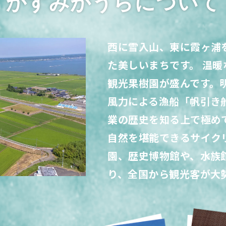
かすみがうらについて
西に雪入山、東に霞ヶ浦
た美しいまちです。 温
観光果樹園が盛んです。
風力による漁船「帆引き
業の歴史を知る上で極め
自然を堪能できるサイク
園、歴史博物館や、水族
り、全国から観光客が大