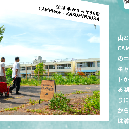
山
CA
の
キ
トが
る湖
り
か
は