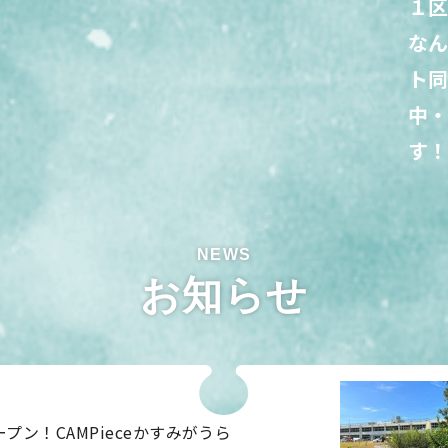
１区
な
ト
中
す
お知らせ
ン！CAMPieceかすみがうら