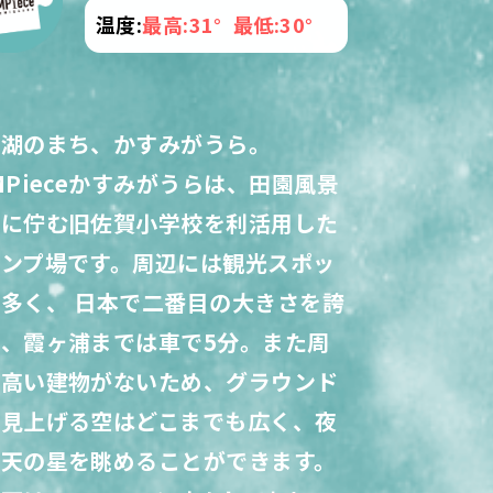
温度:
最高:31°
最低:30°
と湖のまち、かすみがうら。
MPieceかすみがうらは、田園風景
中に佇む旧佐賀小学校を利活用した
ャンプ場です。周辺には観光スポッ
多く、 日本で二番目の大きさを誇
、霞ヶ浦までは車で5分。また周
に高い建物がないため、グラウンド
ら見上げる空はどこまでも広く、夜
満天の星を眺めることができます。