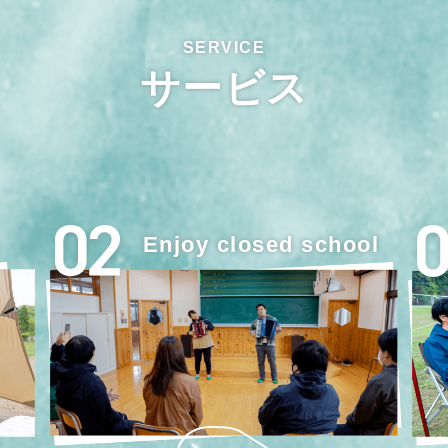
サービス
Enjoy closed school