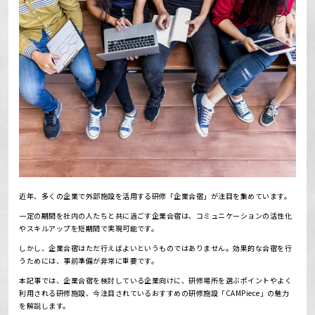
近年、多くの企業で外部施設を活用する研修「企業合宿」が注目を集めています。
一定の期間を社内の人たちと共に過ごす企業合宿は、コミュニケーションの活性化
やスキルアップを短期間で実現可能です。
しかし、企業合宿はただ行えばよいというものではありません。
効果的な合宿を行
うためには、事前準備が非常に重要です。
本記事では、企業合宿を検討している企業向けに、研修場所を選ぶポイントやよく
利用される研修施設、今注目されているおすすめの研修施設「CAMPiece」の魅力
を解説します。