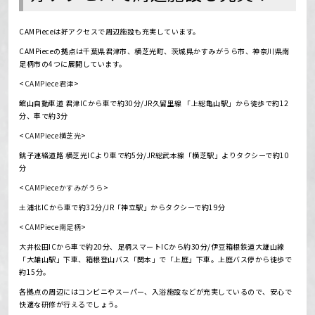
CAMPieceは好アクセスで周辺施設も充実しています。
CAMPieceの拠点は
千葉県君津市、横芝光町、茨城県かすみがうら市、神奈川県南
足柄市の4つに展開しています。
<
CAMPiece君津
>
館山自動車道 君津ICから車で約30分/JR久留里線 「上総亀山駅」から徒歩で約12
分、車で約3分
<
CAMPiece横芝光
>
銚子連絡道路 横芝光ICより車で約5分/JR総武本線「横芝駅」よりタクシーで約10
分
<
CAMPieceかすみがうら
>
土浦北ICから車で約32分/JR「神立駅」からタクシーで約19分
<
CAMPiece南足柄
>
大井松田ICから車で約20分、足柄スマートICから約30分/伊豆箱根鉄道大雄山線
「大雄山駅」下車、箱根登山バス「関本」で「上庭」下車。上庭バス停から徒歩で
約15分。
各拠点の周辺にはコンビニやスーパー、入浴施設などが充実しているので、安心で
快適な研修が行えるでしょう。