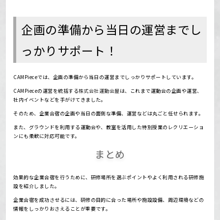
企画の準備から当日の運営までし
っかりサポート！
CAMPieceでは、企画の準備から当日の運営までしっかりサポートしています。
CAMPieceの運営を統括する
株式会社運動会屋
は、これまで運動会の企画や運営、
社内イベントなどを手がけてきました。
そのため、企業合宿の企画や当日の面倒な準備、運営などは丸ごと任せられます。
また、グラウンドを利用する運動会や、教室を活用した特別授業のレクリエーショ
ンにも柔軟に対応可能です。
まとめ
効果的な企業合宿を行うために、研修場所を選ぶポイントやよく利用される研修施
設を紹介しました。
企業合宿を成功させるには、研修の目的に合った場所や施設設備、周辺環境などの
情報をしっかりおさえることが重要です。