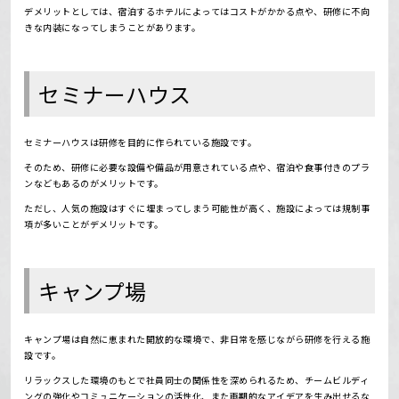
デメリットとしては、宿泊するホテルによってはコストがかかる点や、研修に不向
きな内装になってしまうことがあります。
セミナーハウス
セミナーハウスは研修を目的に作られている施設です。
そのため、研修に必要な設備や備品が用意されている点や、宿泊や食事付きのプラ
ンなどもあるのがメリットです。
ただし、人気の施設はすぐに埋まってしまう可能性が高く、施設によっては規制事
項が多いことがデメリットです。
キャンプ場
キャンプ場は自然に恵まれた開放的な環境で、非日常を感じながら研修を行える施
設です。
リラックスした環境のもとで社員同士の関係性を深められるため、チームビルディ
ングの強化やコミュニケーションの活性化、また画期的なアイデアを生み出せるな