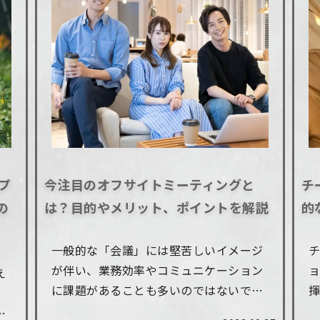
プ
今注目のオフサイトミーティングと
チ
の
は？目的やメリット、ポイントを解説
的
一般的な「会議」には堅苦しいイメージ
が伴い、業務効率やコミュニケーション
え
に課題があることも多いのではないでし
揮
。
ょうか。 そこで現在、非日常的で開放感
研