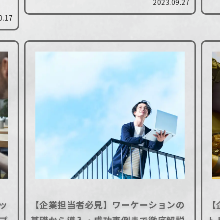
2023.09.27
のある環境で行う「オフサイトミーティ
回
0.17
ング」が注目を集めています。 自社に
り
場
オ...
で.
..
ッ
【企業担当者必見】ワーケーションの
【