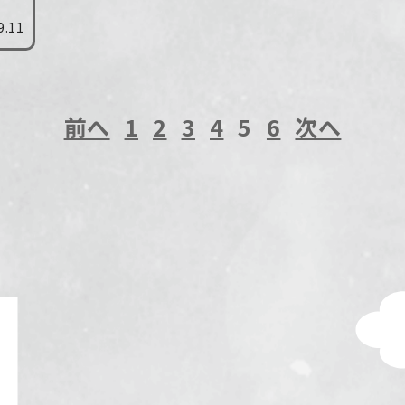
す
9.11
ン
前へ
1
2
3
4
5
6
次へ