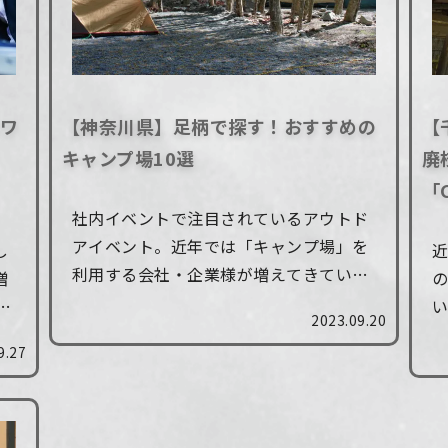
ムワ
【神奈川県】足柄で探す！おすすめの
【
キャンプ場10選
廃
「
社内イベントで注目されているアウトド
アイベント。近年では「キャンプ場」を
し
利用する会社・企業様が増えてきていま
増
す。 そこで、今回は特にキャンプ場が多
体
い
2023.09.20
いことで知られる神奈川県の「足柄」に
ー
9.27
スポットをあて、おすすめのキャンプ場
期
を...
県
し.