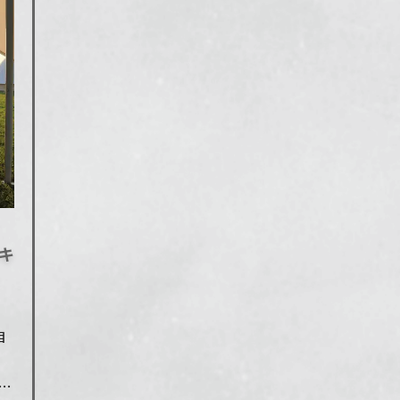
キ
自
、
周