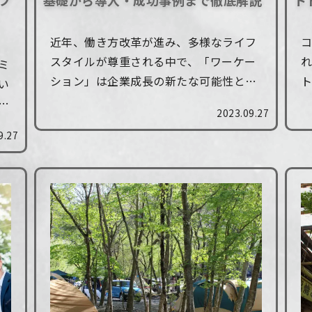
プ
基礎から導入・成功事例まで徹底解説
ト
近年、働き方改革が進み、多様なライフ
スタイルが尊重される中で、「ワーケー
れ
ミ
ション」は企業成長の新たな可能性とし
い
て注目を集めています。 従業員のエンゲ
抜
2023.09.27
ージメント向上や生産性アップはもちろ
行
9.27
ん、企業のブランディング強化、さらに
が
は...
...