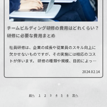
チームビルディング研修の費用はどれくらい？
研修に必要な費用まとめ
社員研修は、企業の成長や従業員のスキル向上に
欠かせないものですが、その実施には相応のコス
トが伴います。 研修の種類や規模、目的によって
も費用は大きく変わり、特にチームビルディング
2024.02.14
を目的とした研修では、さまざまな費用を考慮...
前へ
1
2
3
4
5
6
次へ