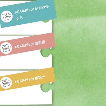
#CA
MPiece
か
す
み
が
う
ら
#CAMPiece南足柄
#CAMPiece横芝光