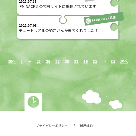
2022.07.15
FM NACK５の特設サイトに掲載されています！
#CAMPiece君津
2022.07.08
チュートリアルの徳井さんが来てくれました！
前へ
1
…
25
26
27
28
29
30
31
…
35
次へ
/
プライバシーポリシー
利用規約