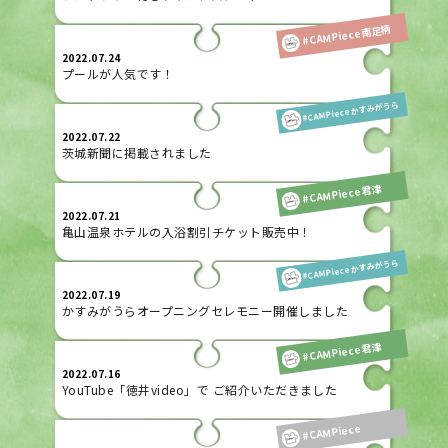
#CAMPiece南足柄
2022.07.24
プールが人気です！
#CAMPieceかすみがうら
2022.07.22
茨城新聞に掲載されました
#CAMPiece君津
2022.07.21
亀山温泉ホテルの入浴割引チケット販売中！
#CAMPieceかすみがうら
2022.07.19
かすみがうらオープニングセレモニー開催しました
#CAMPiece君津
2022.07.16
YouTube「徳井video」で ご紹介いただきました
#CAMPiece