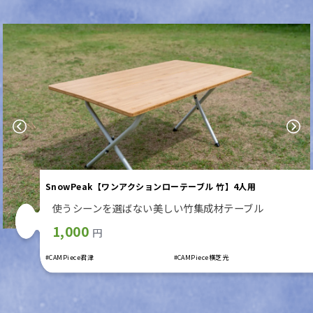
Previous
Next
SnowPeak【ワンアクションローテーブル 竹】4人用
使うシーンを選ばない美しい竹集成材テーブル
1,000
円
#CAMPiece君津
#CAMPiece横芝光