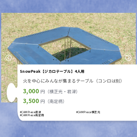
Previous
Next
SnowPeak【ジカロテーブル】4人用
火を中心にみんなが集まるテーブル（コンロは別）
3,000
円（横芝光・君津）
3,500
円（南足柄）
#CAMPiece君津
#CAMPiece横芝光
#CAMPiece南足柄