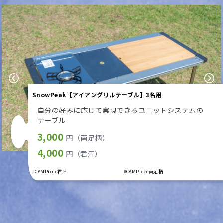
Previous
Next
SnowPeak【アイアングリルテーブル】3名用
自分の好みに応じて実現できるユニットシステムの
テーブル
3,000
円（南足柄）
4,000
円（君津）
#CAMPiece君津
#CAMPiece南足柄