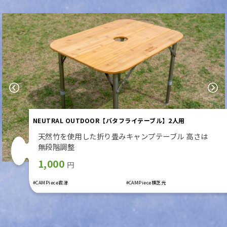
Previous
Next
NEUTRAL OUTDOOR【バタフライテーブル】2人用
天然竹を使用した折り畳みキャンプテーブル 高さは
無段階調整
1,000
円
#CAMPiece君津
#CAMPiece横芝光