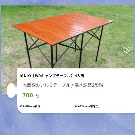
Previous
Next
IGNIO【WDキャンプテーブル】4人用
木目調のアルミテーブル / 高さ調節2段階
700
円
#CAMPiece君津
#CAMPiece横芝光